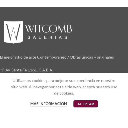
El mejor sitio de arte Contemporaneo / Obras únicas y originales
Av. Santa Fe 1161, C.A.B.A.
Telefono:
+ 54 11 2136-4020
Utilizamos cookies para mejorar su experiencia en nuestro
Whatsapp:
15 6107-8798
sitio web. Al navegar por este sitio web, acepta nuestro uso
de cookies.
MÁS INFORMACIÓN
Galerías Witcomb
ACEPTAR
SEGUINOS
En nuestras diferentes redes sociales,