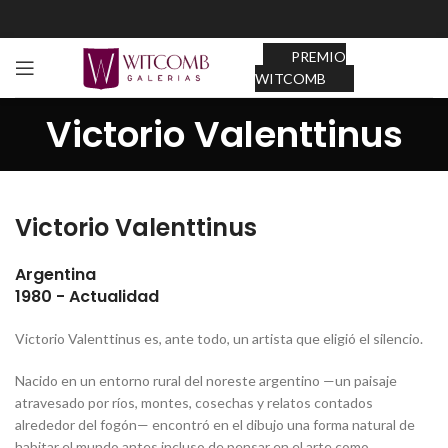
PREMIO
WITCOMB
Victorio Valenttinus
Victorio Valenttinus
Argentina
1980 - Actualidad
Victorio Valenttinus es, ante todo, un artista que eligió el silencio.
Nacido en un entorno rural del noreste argentino —un paisaje
atravesado por ríos, montes, cosechas y relatos contados
alrededor del fogón— encontró en el dibujo una forma natural de
habitar el mundo antes incluso de pensar en el arte como